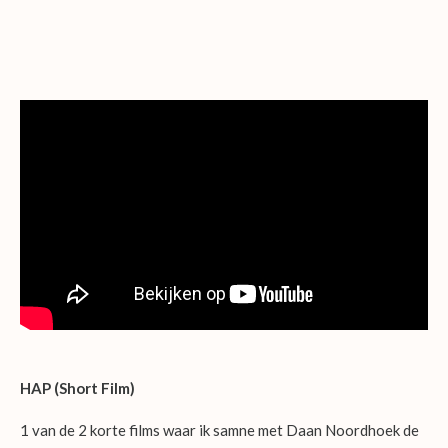
Ga
direct
naar
de
hoofdinhoud
HAP (Short Film)
1 van de 2 korte films waar ik samne met Daan Noordhoek de